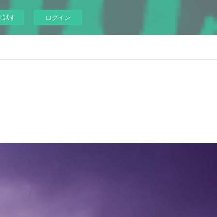
ぐ試す
ログイン